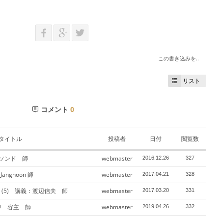
この書き込みを..
リスト
コメント
0
タイトル
投稿者
日付
閲覧数
・ソンド 師
webmaster
2016.12.26
327
anghoon 師
webmaster
2017.04.21
328
(5) 講義：渡辺信夫 師
webmaster
2017.03.20
331
申 容主 師
webmaster
2019.04.26
332