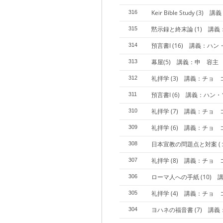
Keir Bible Study (3
316
黙示録と終末論 (1) 講義
315
預言書I (16) 講義：ハ
314
幕屋(5) 講義：申 容主
313
礼拝学 (3) 講義：チョ
312
預言書I (6) 講義：ハン
311
礼拝学 (7) 講義：チョ
310
礼拝学 (6) 講義：チョ
309
日本宣教の問題点と対案 (
308
礼拝学 (8) 講義：チョ
307
ローマ人への手紙 (10)
306
礼拝学 (4) 講義：チョ
305
ヨハネの福音書 (7) 講
304