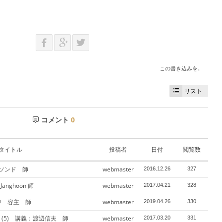
この書き込みを..
リスト
コメント
0
タイトル
投稿者
日付
閲覧数
・ソンド 師
webmaster
2016.12.26
327
anghoon 師
webmaster
2017.04.21
328
申 容主 師
webmaster
2019.04.26
330
(5) 講義：渡辺信夫 師
webmaster
2017.03.20
331