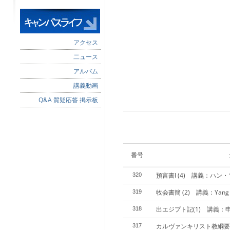
アクセス
二ュース
アルバム
講義動画
Q&A 質疑応答 掲示板
番号
預言書I (4) 講義：ハン
320
牧会書簡 (2) 講義：Yang J
319
出エジプト記(1) 講義：
318
カルヴァンキリスト教綱要 
317