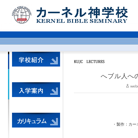
へブル人への
web
・製作：カーネル神