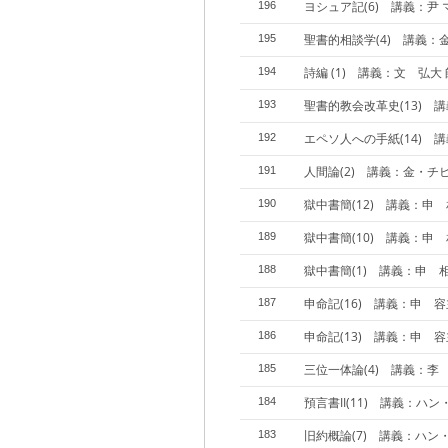
ヨシュア記(6) 講義：尹 
196
聖書的相談学(4) 講義：
195
詩編 (1) 講義：文 弘大 
194
聖書的教会改革史(13) 
193
エペソ人への手紙(14) 
192
人間論(2) 講義：金・チ
191
獄中書簡(12) 講義：申
190
獄中書簡(10) 講義：申
189
獄中書簡(1) 講義：申 
188
申命記(16) 講義：申 
187
申命記(13) 講義：申 
186
三位一体論(4) 講義：李
185
預言書II(11) 講義：ハ
184
旧約概論(7) 講義：ハン
183