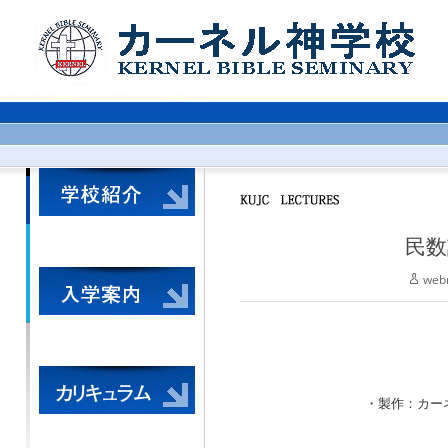
民数
web
・製作：カーネル神