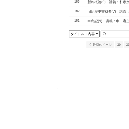
新約概論(9) 講義：朴泰
183
旧約歴史書槪要(7) 講義
182
申命記(9) 講義：申 容
181
最初のページ
30
3