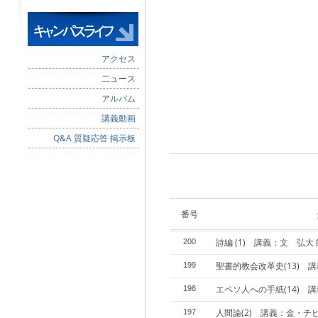
アクセス
二ュース
アルバム
講義動画
Q&A 質疑応答 掲示板
番号
詩編 (1) 講義：文 弘大 
200
聖書的教会改革史(13) 
199
エペソ人への手紙(14) 
198
人間論(2) 講義：金・チ
197