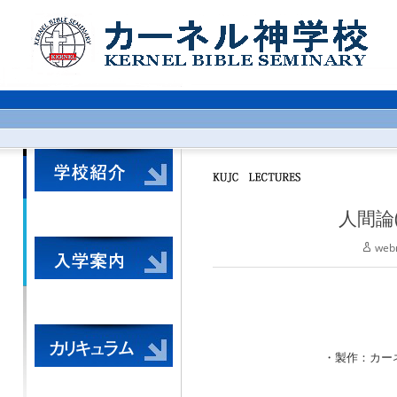
人間論
web
・製作：カーネル神