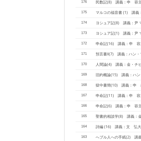
民数記(8) 講義：申 容
176
マルコの福音書 (1) 講
175
ヨシュア記(8) 講義：尹 
174
ヨシュア記(1) 講義：尹 
173
申命記(16) 講義：申 
172
預言書II(7) 講義：ハン
171
人間論(4) 講義：金・チ
170
旧約概論(15) 講義：ハ
169
獄中書簡(10) 講義：申
168
申命記(11) 講義：申 
167
申命記(6) 講義：申 容
166
聖書的相談学(8) 講義：
165
詩編 (16) 講義：文 弘大
164
へブル人への手紙(2) 講
163