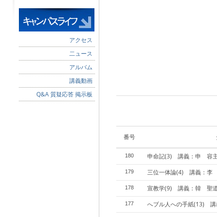
アクセス
二ュース
アルバム
講義動画
Q&A 質疑応答 掲示板
番号
申命記(3) 講義：申 容
180
三位一体論(4) 講義：李
179
宣教学(9) 講義：韓 聖
178
へブル人への手紙(13) 
177