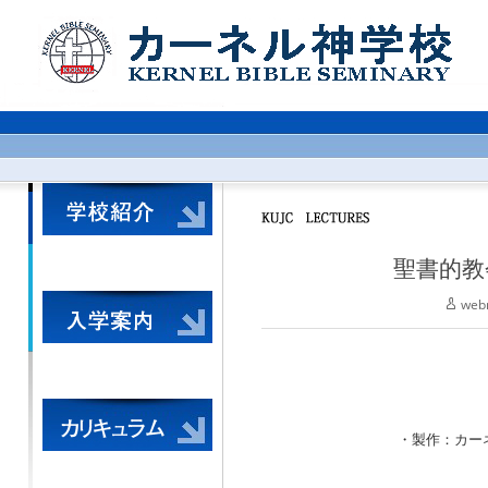
聖書的教
web
・製作：カーネル神