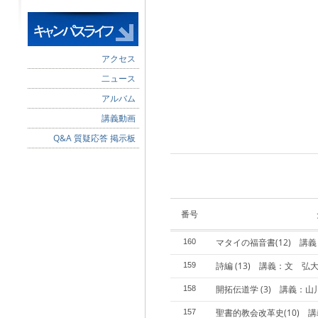
アクセス
二ュース
アルバム
講義動画
Q&A 質疑応答 掲示板
番号
マタイの福音書(12) 講
160
詩編 (13) 講義：文 弘大
159
開拓伝道学 (3) 講義：
158
聖書的教会改革史(10) 
157