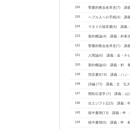
聖書的教会改革史(7) 講
156
へブル人への手紙(4) 講
155
マタイの福音書(6) 講義
154
新約概論(4) 講義：朴泰
153
聖書的教会改革史(1) 講
152
人間論(6) 講義：金・チ
151
新約概論(6) 講義：朴 
150
預言書II(14) 講義：ハ
149
詩編 (15) 講義：文 弘大
148
開拓伝道学 (1) 講義：
147
出エジプト記(3) 講義：
146
獄中書簡(13) 講義：申
145
獄中書簡(6) 講義：申 
144