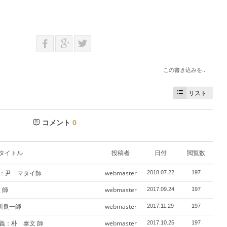
この書き込みを..
リスト
コメント
0
タイトル
投稿者
日付
閲覧数
義：尹 マタイ師
webmaster
2018.07.22
197
 師
webmaster
2017.09.24
197
山川良一師
webmaster
2017.11.29
197
講義：朴 泰文 師
webmaster
2017.10.25
197