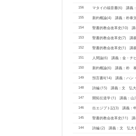
マタイの福音書(6) 講義
156
新約概論(4) 講義：朴泰
155
聖書的教会改革史(10) 
154
聖書的教会改革史(7) 講
153
聖書的教会改革史(1) 講
152
人間論(6) 講義：金・チ
151
新約概論(6) 講義：朴 
150
預言書II(14) 講義：ハ
149
詩編 (15) 講義：文 弘大
148
開拓伝道学 (1) 講義：
147
出エジプト記(3) 講義：
146
聖書的教会改革史(11) 
145
詩編 (2) 講義：文 弘大 
144