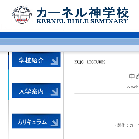
申
web
・製作：カーネル神