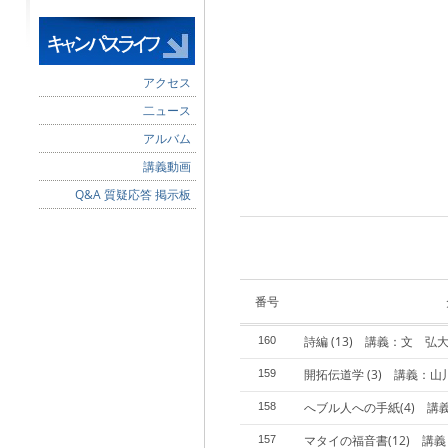
アクセス
二ュース
アルバム
講義動画
Q&A 質疑応答 掲示板
番号
詩編 (13) 講義：文 弘大
160
開拓伝道学 (3) 講義：
159
へブル人への手紙(4) 講
158
マタイの福音書(12) 講
157