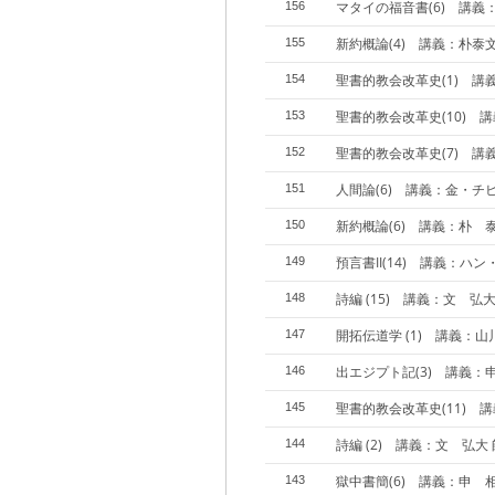
マタイの福音書(6) 講義
156
新約概論(4) 講義：朴泰
155
聖書的教会改革史(1) 講
154
聖書的教会改革史(10) 
153
聖書的教会改革史(7) 講
152
人間論(6) 講義：金・チ
151
新約概論(6) 講義：朴 
150
預言書II(14) 講義：ハ
149
詩編 (15) 講義：文 弘大
148
開拓伝道学 (1) 講義：
147
出エジプト記(3) 講義：
146
聖書的教会改革史(11) 
145
詩編 (2) 講義：文 弘大 
144
獄中書簡(6) 講義：申 
143