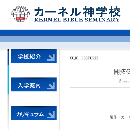
開拓伝
web
・製作：カーネル神