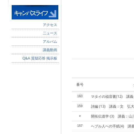
アクセス
二ュース
アルバム
講義動画
Q&A 質疑応答 掲示板
番号
マタイの福音書(12) 講
160
詩編 (13) 講義：文 弘大
159
開拓伝道学 (3) 講義：
»
へブル人への手紙(4) 講
157