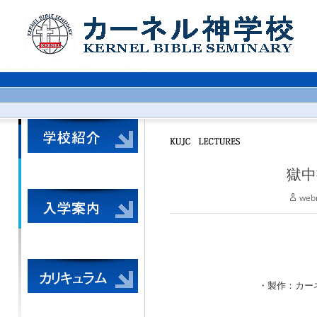
獄中
web
・製作：カーネル神