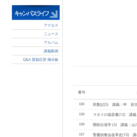
アクセス
二ュース
アルバム
講義動画
Q&A 質疑応答 掲示板
番号
民数記(5) 講義：申 容
160
マタイの福音書(12) 講
159
開拓伝道学 (3) 講義：
158
聖書的教会改革史(10) 
157