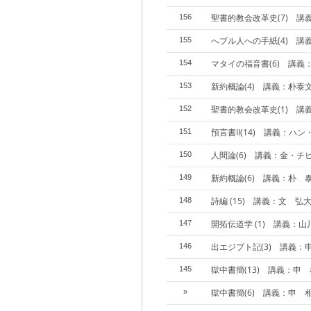
聖書的教会改革史(7) 講
156
へブル人への手紙(4) 講
155
マタイの福音書(6) 講義
154
新約概論(4) 講義：朴泰
153
聖書的教会改革史(1) 講
152
預言書II(14) 講義：ハ
151
人間論(6) 講義：金・チ
150
新約概論(6) 講義：朴 
149
詩編 (15) 講義：文 弘大
148
開拓伝道学 (1) 講義：
147
出エジプト記(3) 講義：
146
獄中書簡(13) 講義：申
145
獄中書簡(6) 講義：申 
»