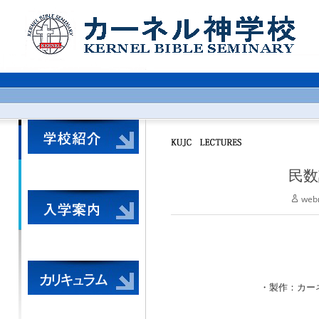
民数
web
・製作：カーネル神