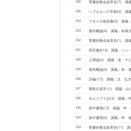
聖書的教会改革史(7) 講
156
へブル人への手紙(4) 講
155
マタイの福音書(6) 講義
154
新約概論(4) 講義：朴泰
153
聖書的教会改革史(1) 講
152
預言書II(14) 講義：ハ
151
人間論(6) 講義：金・チ
150
新約概論(6) 講義：朴 
149
詩編 (15) 講義：文 弘大
148
開拓伝道学 (1) 講義：
147
出エジプト記(3) 講義：
146
獄中書簡(13) 講義：申
145
獄中書簡(6) 講義：申 
144
聖書的教会改革史(11) 
143