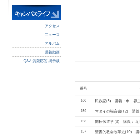
アクセス
二ュース
アルバム
講義動画
Q&A 質疑応答 掲示板
番号
民数記(5) 講義：申 容
160
マタイの福音書(12) 講
159
開拓伝道学 (3) 講義：
158
聖書的教会改革史(10) 
157