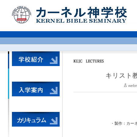
キリスト教
webm
・製作：カーネル神学