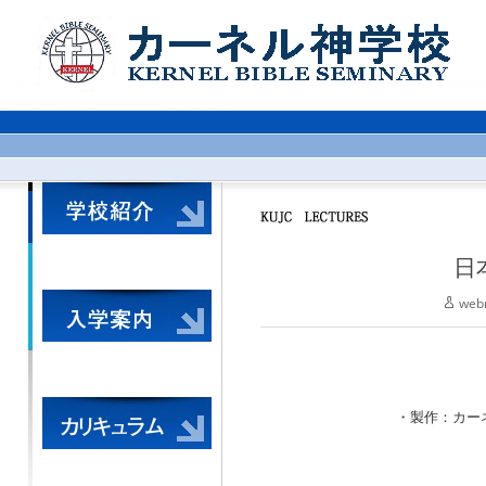
日
web
・製作：カーネル神