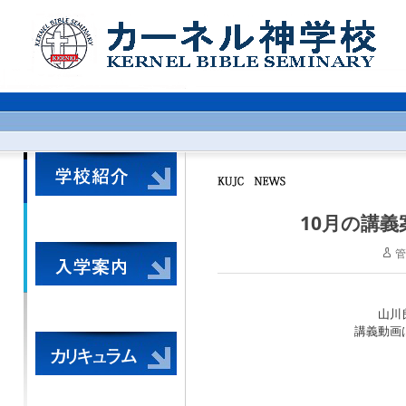
10月の講
管
山川
講義動画