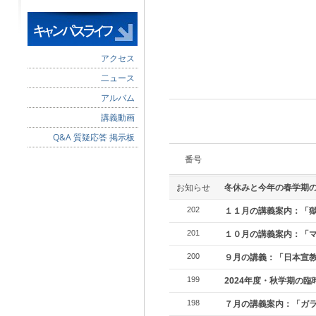
アクセス
二ュース
アルバム
講義動画
Q&A 質疑応答 掲示板
番号
お知らせ
冬休みと今年の春学期
１１月の講義案内：「
202
１０月の講義案内：「
201
９月の講義：「日本宣
200
2024年度・秋学期の
199
７月の講義案内：「ガ
198