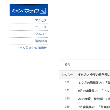
アクセス
二ュース
アルバム
講義動画
Q&A 質疑応答 掲示板
番号
お知らせ
冬休みと今年の春学期
１０月の講義案内：「
162
9月の講義案内：「マル
161
2021年度、秋学期中
160
7月講義案内：「聖書的
159