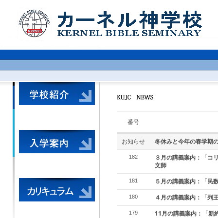
番号
お知らせ
冬休みと今年の春学期
３月の講義案内：「コ
182
文師
５月の講義案内：「民
181
４月の講義案内：「列
180
11月の講義案内：「新
179