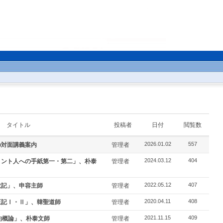
タイトル
投稿者
日付
閲覧数
の対面講義案内
管理者
2026.01.02
557
リント人への手紙第一・第二」、朴泰
管理者
2024.03.12
404
数記」、申容主師
管理者
2022.05.12
407
王記Ⅰ・Ⅱ」、韓聖道師
管理者
2020.04.11
408
約概論」、朴泰文師
管理者
2021.11.15
409