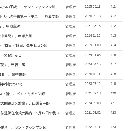
人への手紙」、ヤン・ジャンフン師
管理者
2025.03.11
411
ト人への手紙第一・第二」、朴泰文師
管理者
2020.09.13
412
」、申容主師
管理者
2021.03.15
412
獄中書簡」、申相文師
管理者
2024.11.13
413
」12日－15日、金チヒョン師
管理者
2019.01.09
414
ナーのお知らせ
管理者
2024.01.05
415
ビ記」、申容主師
管理者
2024.04.15
417
書Ⅱ」、韓聖道師
管理者
2020.10.11
418
臨時体制について
管理者
2023.07.12
418
スト論」、ベク・キチャン師
管理者
2021.02.18
420
教の問題点と対案」、山川良一師
管理者
2024.09.09
421
伝道師任命式の案内：5月15日午後３
管理者
2021.05.02
423
の働き」、ヤン・ジャンフン師
管理者
2022.07.11
423