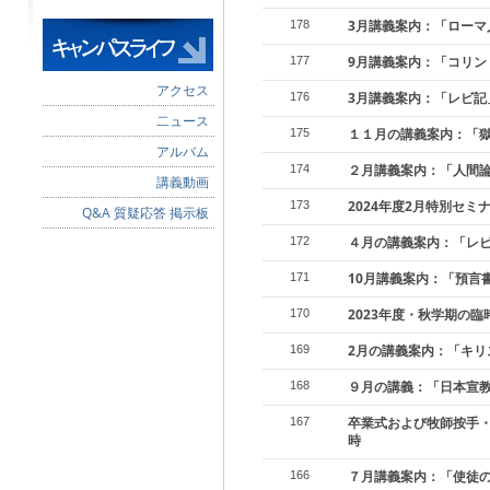
3月講義案内：「ローマ
178
9月講義案内：「コリン
177
アクセス
3月講義案内：「レビ記
176
二ュース
１１月の講義案内：「
175
アルバム
２月講義案内：「人間論
174
講義動画
2024年度2月特別セミ
173
Q&A 質疑応答 掲示板
４月の講義案内：「レ
172
10月講義案内：「預言
171
2023年度・秋学期の
170
2月の講義案内：「キリ
169
９月の講義：「日本宣
168
卒業式および牧師按手・
167
時
７月講義案内：「使徒
166