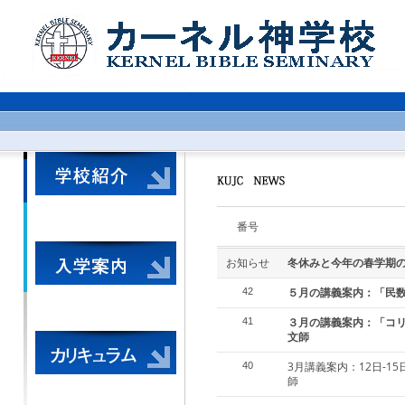
番号
お知らせ
冬休みと今年の春学期
５月の講義案内：「民
42
３月の講義案内：「コ
41
文師
3月講義案内：12日-
40
師