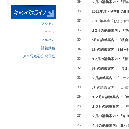
２月の講義案内：「旧
39
2022年度・秋学期の
38
2019年卒業式および伝
37
アクセス
１2月の講義案内：「申
36
二ュース
アルバム
6月の講義案内：「牧会
35
講義動画
2月の講義案内：3日ー
34
Q&A 質疑応答 掲示板
１2月の講義案内：「預
33
9月の講義案内：「マル
32
２月講義案内：「ロー
31
5月の講義案内：「組織
30
１２月の講義案内：「
29
１０月の講義案内：「
28
２月の講義案内：「キ
27
４月の講義案内:「ヨハ
26