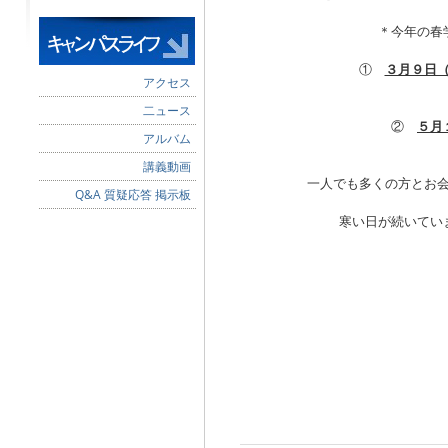
＊今年の春
①
３月９日
アクセス
二ュース
②
５月
アルバム
講義動画
一人でも多くの方とお
Q&A 質疑応答 掲示板
寒い日が続いてい