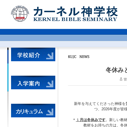
冬休み
管
新年を与えてくださった神様を
つ、2026年度が
＊
１
月は冬休みです
。新しい教
教材をお持ちの方は、冬