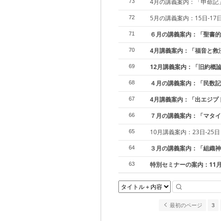
4月の講義案内：「申命記
73
5月の講義案内：15日-1
72
６月の講義案内：「聖書的
71
4月講義案内：「福音と救
70
12月講義案内：「旧約概論
69
４月の講義案内：「民数記
68
4月講義案内：「出エジプト
67
７月の講義案内：「マタイ
66
10月講義案内：23日-2
65
３月の講義案内：「組織神
64
特別セミナーの案内：11月
63
最初のページ
3