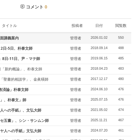
コメント
0
タイトル
投稿者
日付
閲覧数
面講義案内
管理者
2026.01.02
550
2日-5日、朴泰文師
管理者
2018.09.14
488
8日-11日、尹・マテ師
管理者
2019.06.15
485
8日「新約概論」、朴泰文師
管理者
2018.04.23
483
日「聖書的相談学」、金眞暎師
管理者
2017.12.17
480
救済論」朴泰文師
管理者
2024.06.10
476
」、朴泰文」師
管理者
2025.07.15
476
人への手紙」、文弘大師
管理者
2021.05.02
474
セ五書」、シン・サンムン師
管理者
2025.11.21
467
ヤ人への手紙」文弘大師
管理者
2024.07.20
461