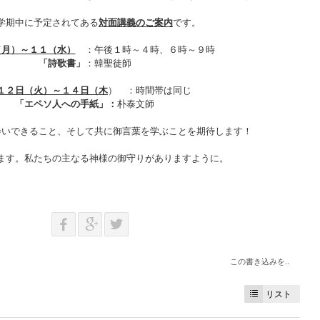
学期中に予定されてある
対面講義のご案内
です。
（月）～１１（水）
：午後１時～４時、６時～９時
「詩歌書」
：韓聖徒師
１２日（火）～１４日（木
） ：時間帯は同じ
「エペソ人への手紙」：
朴泰文師
会いできること、そして共に御言葉を学ぶことを期待します！
ます。私たちの主なる神様の御守りがありますように。
この書き込みを..
リスト