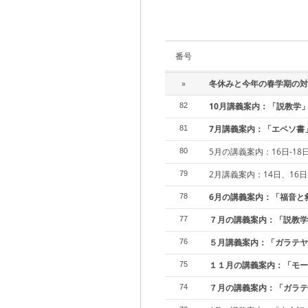
番号
»
冬休みと今年の春学期の対
10月講義案内：「説教学」
82
7月講義案内：「エペソ書」
81
5月の講義案内：16日-1
80
2月講義案内：14日、16
79
6月の講義案内：「福音と
78
７月の講義案内：「説教学
77
５月講義案内：「ガラテヤ
76
１１月の講義案内：「モー
75
７月の講義案内：「ガラテ
74