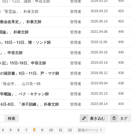
」9日－12日、講師：申容主師
管理者
2018.03.20
454
7日「聖霊論」、朴泰文師
管理者
2019.04.23
453
教会改革史」、朴泰文師
管理者
2025.06.14
453
済論」、朴泰文師
管理者
2021.04.06
440
」10日－13日、韓・ソンド師
管理者
2018.11.06
440
」、申容主師
管理者
2025.04.16
440
記」15日-18日、申容主師
管理者
2019.03.14
439
の福音書」9日－11日、尹・マテ師
管理者
2018.06.12
439
5日「牧会学」、山川良一師
管理者
2019.09.04
438
学概論」、ベク・キチャン師
管理者
2020.03.13
436
6日-8日、「弟子訓練」、朴泰文師
管理者
2023.09.14
434
検索
書き込む
タグ
8
4
5
6
7
9
10
11
12
最後のページ