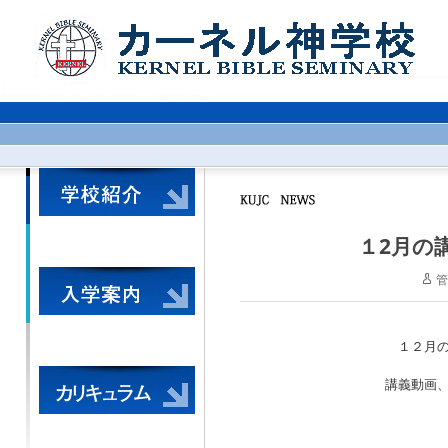
１2月の
管
１２月
講義動画