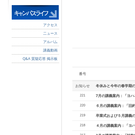
アクセス
二ュース
アルバム
講義動画
Q&A 質疑応答 掲示板
番号
お知らせ
冬休みと今年の春学期
7月の講義案内：「ヨハ
221
６月の講義案内：「旧
220
卒業式および５月講義
219
４月の講義案内：「ヨ
218