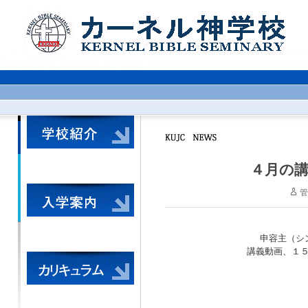
４月の
管
申容主（シ
講義動画、１