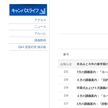
アクセス
二ュース
アルバム
講義動画
Q&A 質疑応答 掲示板
番号
お知らせ
冬休みと今年の春学期
7月の講義案内：「ヨハ
221
６月の講義案内：「旧
220
卒業式および５月講義
219
４月の講義案内：「ヨ
218
3月の講義案内：「詩歌
217