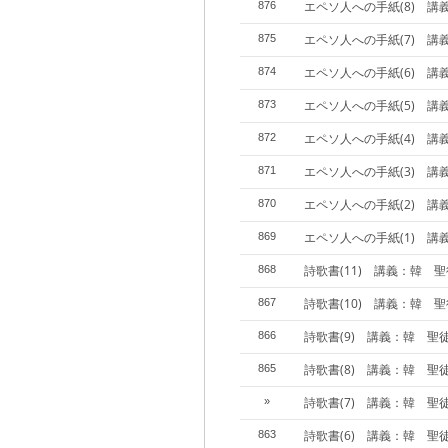
エペソ人への手紙(8) 講
876
エペソ人への手紙(7) 講
875
エペソ人への手紙(6) 講
874
エペソ人への手紙(5) 講
873
エペソ人への手紙(4) 講
872
エペソ人への手紙(3) 講
871
エペソ人への手紙(2) 講
870
エペソ人への手紙(1) 講
869
詩歌書(11) 講義：韓 
868
詩歌書(10) 講義：韓 
867
詩歌書(9) 講義：韓 聖
866
詩歌書(8) 講義：韓 聖
865
詩歌書(7) 講義：韓 聖
»
詩歌書(6) 講義：韓 聖
863