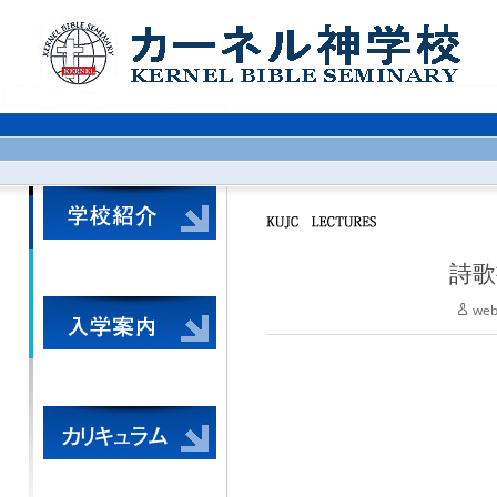
詩歌
web