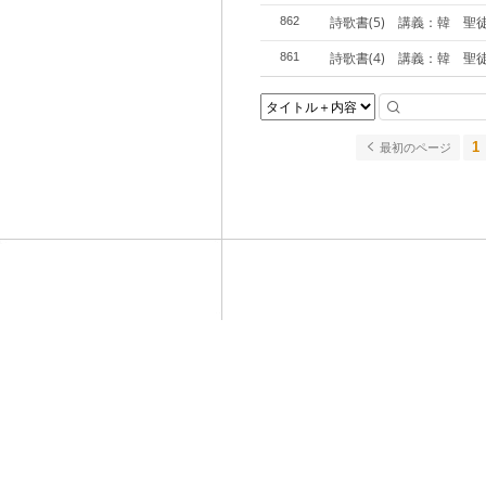
詩歌書(5) 講義：韓 聖
862
詩歌書(4) 講義：韓 聖
861
1
最初のページ