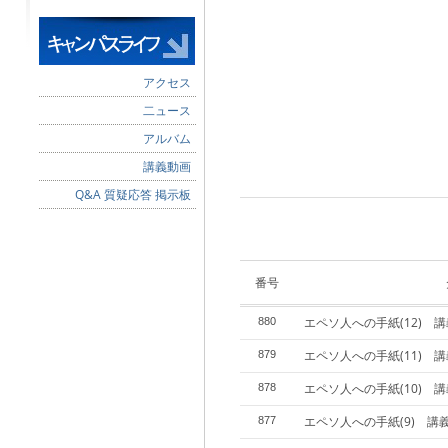
アクセス
二ュース
アルバム
講義動画
Q&A 質疑応答 掲示板
番号
エペソ人への手紙(12) 
880
エペソ人への手紙(11) 
879
エペソ人への手紙(10) 
878
エペソ人への手紙(9) 講
877