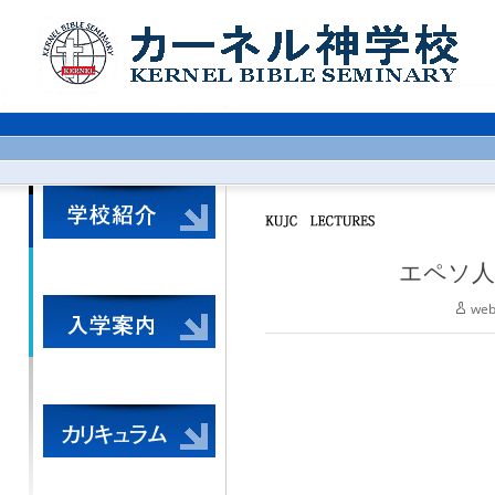
エペソ人
web