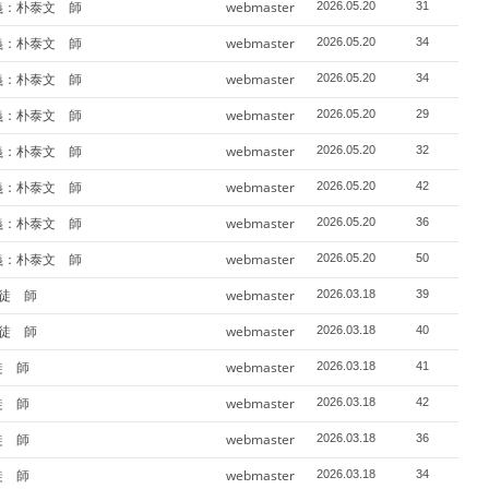
義：朴泰文 師
webmaster
2026.05.20
31
義：朴泰文 師
webmaster
2026.05.20
34
義：朴泰文 師
webmaster
2026.05.20
34
義：朴泰文 師
webmaster
2026.05.20
29
義：朴泰文 師
webmaster
2026.05.20
32
義：朴泰文 師
webmaster
2026.05.20
42
義：朴泰文 師
webmaster
2026.05.20
36
義：朴泰文 師
webmaster
2026.05.20
50
聖徒 師
webmaster
2026.03.18
39
聖徒 師
webmaster
2026.03.18
40
徒 師
webmaster
2026.03.18
41
徒 師
webmaster
2026.03.18
42
徒 師
webmaster
2026.03.18
36
徒 師
webmaster
2026.03.18
34