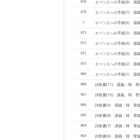
エペソ人への手紙(8) 講
876
エペソ人への手紙(7) 講
875
エペソ人への手紙(6) 講
»
エペソ人への手紙(5) 講
873
エペソ人への手紙(4) 講
872
エペソ人への手紙(3) 講
871
エペソ人への手紙(2) 講
870
エペソ人への手紙(1) 講
869
詩歌書(11) 講義：韓 
868
詩歌書(10) 講義：韓 
867
詩歌書(9) 講義：韓 聖
866
詩歌書(8) 講義：韓 聖
865
詩歌書(7) 講義：韓 聖
864
詩歌書(6) 講義：韓 聖
863