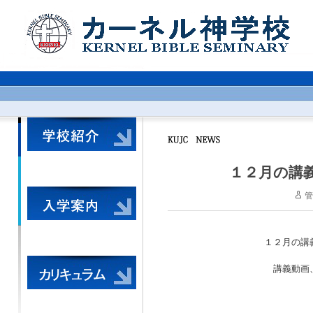
１２月の講
管
１２月の講
講義動画