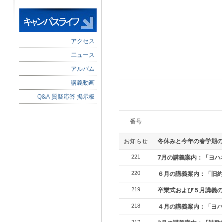
アクセス
二ュース
アルバム
講義動画
Q&A 質疑応答 掲示板
番号
お知らせ
冬休みと今年の春学期
7月の講義案内：「ヨハ
221
６月の講義案内：「旧
220
卒業式および５月講義
219
４月の講義案内：「ヨ
218