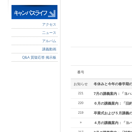
アクセス
二ュース
アルバム
講義動画
Q&A 質疑応答 掲示板
番号
お知らせ
冬休みと今年の春学期
7月の講義案内：「ヨハ
221
６月の講義案内：「旧
220
卒業式および５月講義
219
４月の講義案内：「ヨ
»