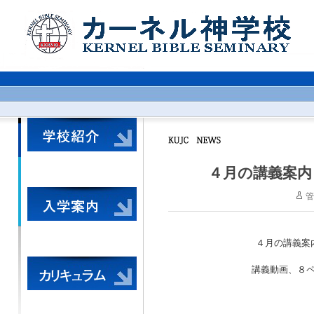
４月の講義案内
管
４月の講義案
講義動画、８